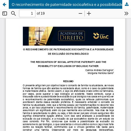
O reconhecimento de paternidade socioafetiva e a possibilidade de exclusão do pai biológico