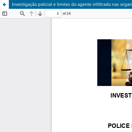
Investigação policial e limites do agente infiltrado nas orga