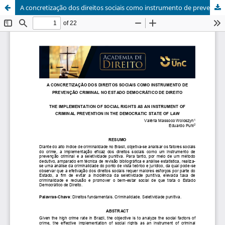
A concretização dos direitos sociais como instrumento de prevenção criminal no Estado Democrático de Direito