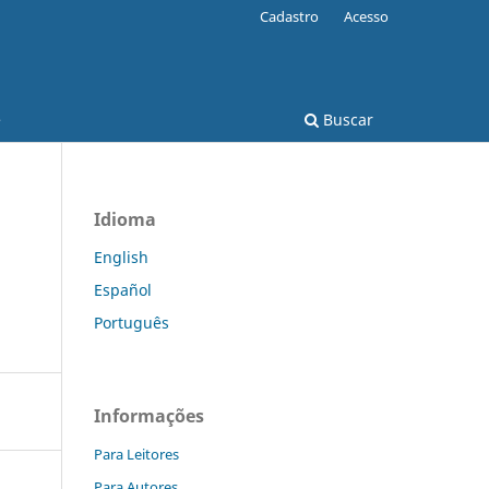
Cadastro
Acesso
e
Buscar
Idioma
English
Español
Português
Informações
Para Leitores
Para Autores