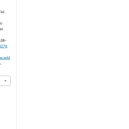
az.
lo
as
1538–
3279
.
/acadd
.