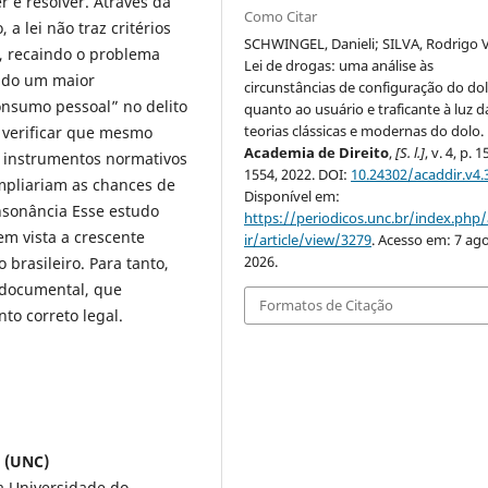
 e resolver. Através da
Como Citar
 a lei não traz critérios
SCHWINGEL, Danieli; SILVA, Rodrigo V
e, recaindo o problema
Lei de drogas: uma análise às
zido um maior
circunstâncias de configuração do do
nsumo pessoal” no delito
quanto ao usuário e traficante à luz d
teorias clássicas e modernas do dolo.
l verificar que mesmo
Academia de Direito
,
[S. l.]
, v. 4, p. 
s instrumentos normativos
1554, 2022. DOI:
10.24302/acaddir.v4.
ampliariam as chances de
Disponível em:
onsonância Esse estudo
https://periodicos.unc.br/index.php
em vista a crescente
ir/article/view/3279
. Acesso em: 7 ago
2026.
brasileiro. Para tanto,
e documental, que
Formatos de Citação
to correto legal.
o (UNC)
a Universidade do