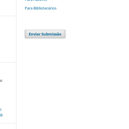
Para Bibliotecários
Enviar Submissão
to
a
-
se
.