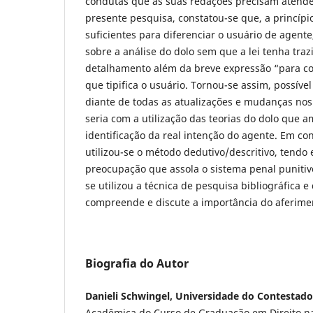
condutas que as suas redações precisam atender
presente pesquisa, constatou-se que, a princípio,
suficientes para diferenciar o usuário de agent
sobre a análise do dolo sem que a lei tenha tra
detalhamento além da breve expressão “para co
que tipifica o usuário. Tornou-se assim, possíve
diante de todas as atualizações e mudanças no
seria com a utilização das teorias do dolo que 
identificação da real intenção do agente. Em c
utilizou-se o método dedutivo/descritivo, tendo 
preocupação que assola o sistema penal punitivo 
se utilizou a técnica de pesquisa bibliográfica 
compreende e discute a importância do aferimen
Biografia do Autor
Danieli Schwingel, Universidade do Contestad
Acadêmica do Curso de Graduação em Direito n