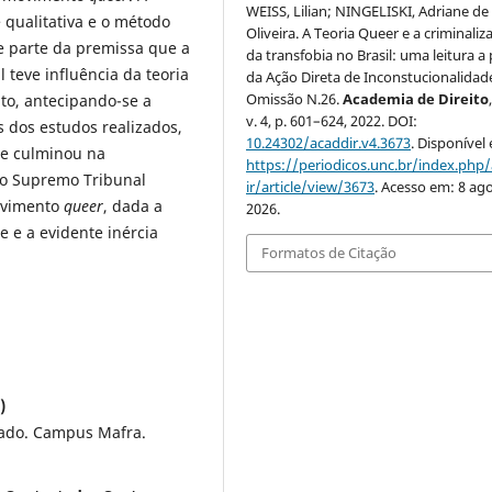
WEISS, Lilian; NINGELISKI, Adriane de
 qualitativa e o método
Oliveira. A Teoria Queer e a criminaliz
e parte da premissa que a
da transfobia no Brasil: uma leitura a 
 teve influência da teoria
da Ação Direta de Inconstucionalidad
Omissão N.26.
Academia de Direito
to, antecipando-se a
v. 4, p. 601–624, 2022. DOI:
s dos estudos realizados,
10.24302/acaddir.v4.3673
. Disponível
ue culminou na
https://periodicos.unc.br/index.php
lo Supremo Tribunal
ir/article/view/3673
. Acesso em: 8 ago
ovimento
queer
, dada a
2026.
 e a evidente inércia
Formatos de Citação
)
tado. Campus Mafra.