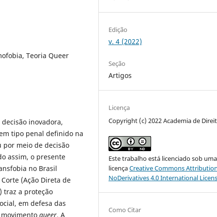
Edição
v. 4 (2022)
mofobia, Teoria Queer
Seção
Artigos
Licença
Copyright (c) 2022 Academia de Direi
 decisão inovadora,
em tipo penal definido na
eu por meio de decisão
do assim, o presente
Este trabalho está licenciado sob um
ransfobia no Brasil
licença
Creative Commons Attribution
NoDerivatives 4.0 International Licen
Corte (Ação Direta de
) traz a proteção
ocial, em defesa das
Como Citar
o movimento
queer
. A