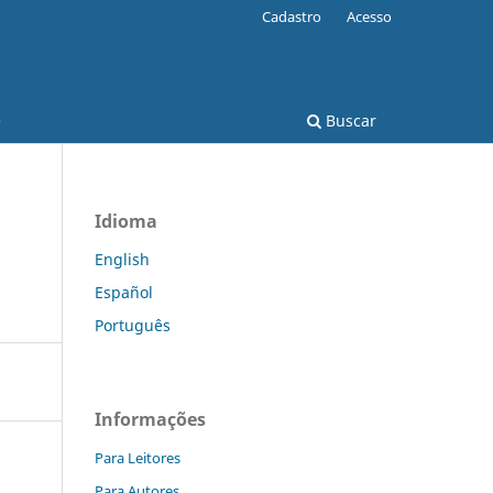
Cadastro
Acesso
e
Buscar
Idioma
English
Español
Português
Informações
Para Leitores
Para Autores