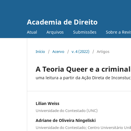
Academia de Direito
Atual
Arquivos
Submissões
Sobre a Revi
Início
/
Acervo
/
v. 4 (2022)
/
Artigos
A Teoria Queer e a criminal
uma leitura a partir da Ação Direta de Inconstu
Lilian Weiss
Universidade do Contestado (UNC)
Adriane de Oliveira Ningeliski
Universidade do Contestado; Centro Universitário Unib