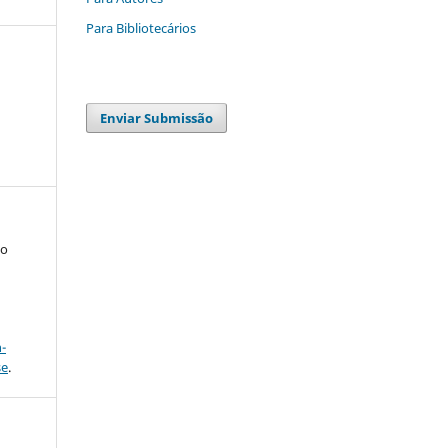
Para Bibliotecários
Enviar Submissão
to
a
-
se
.