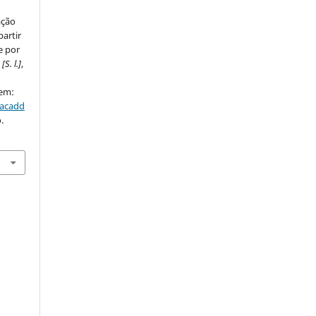
ação
partir
e por
,
[S. l.]
,
 em:
/acadd
.