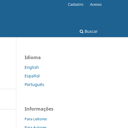
Cadastro
Acesso
e
Buscar
Idioma
English
Español
Português
Informações
Para Leitores
Para Autores