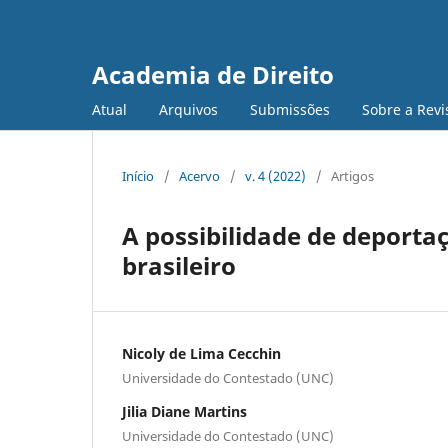
Academia de Direito
Atual
Arquivos
Submissões
Sobre a Revi
Início
/
Acervo
/
v. 4 (2022)
/
Artigos
A possibilidade de deportaç
brasileiro
Nicoly de Lima Cecchin
Universidade do Contestado (UNC)
Jilia Diane Martins
Universidade do Contestado (UNC)