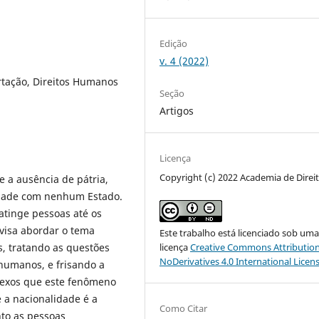
Edição
v. 4 (2022)
rtação, Direitos Humanos
Seção
Artigos
Licença
Copyright (c) 2022 Academia de Direi
 a ausência de pátria,
lidade com nenhum Estado.
atinge pessoas até os
 visa abordar o tema
Este trabalho está licenciado sob um
, tratando as questões
licença
Creative Commons Attribution
NoDerivatives 4.0 International Licen
 humanos, e frisando a
lexos que este fenômeno
 a nacionalidade é a
Como Citar
nto as pessoas