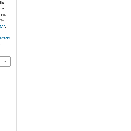
lia
 de
iro.
579–
877
.
/acadd
.