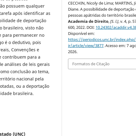
CECCHIN, Nicoly de Lima; MARTINS, Ji
 não possuem qualquer
Diane. A possibilidade de deportação
arefa após identificar as
pessoas apátridas do território brasile
bilidade de deportação
Academia de Direito
,
[S. l.]
, v. 4, p. 
600, 2022. DOI:
10.24302/acaddir.v4.3
 brasileiro, visto não
Disponível em:
e para permanecer no
https://periodicos.unc.br/index.php
o é o dedutivo, pois
ir/article/view/3877
. Acesso em: 7 ago
reais, Convenções e
2026.
ue contribuem para a
Formatos de Citação
e análises de leis gerais
 Como conclusão ao tema,
ritório nacional pela
otadas, ou a deportação
idade brasileira.
estado (UNC)