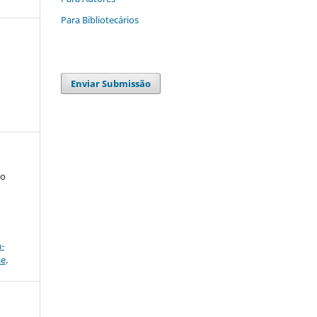
Para Bibliotecários
Enviar Submissão
to
a
-
se
.