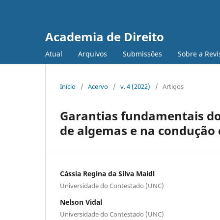
Academia de Direito
Atual
Arquivos
Submissões
Sobre a Revi
Início
/
Acervo
/
v. 4 (2022)
/
Artigos
Garantias fundamentais do 
de algemas e na condução 
Cássia Regina da Silva Maidl
Universidade do Contestado (UNC)
Nelson Vidal
Universidade do Contestado (UNC)