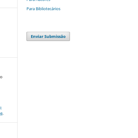
Para Bibliotecários
Enviar Submissão
to
a
-
se
.