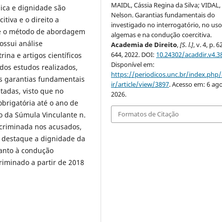
MAIDL, Cássia Regina da Silva; VIDAL,
sica e dignidade são
Nelson. Garantias fundamentais do
tiva e o direito a
investigado no interrogatório, no uso
a e o método de abordagem
algemas e na condução coercitiva.
ossui análise
Academia de Direito
,
[S. l.]
, v. 4, p. 
644, 2022. DOI:
10.24302/acaddir.v4.3
rina e artigos científicos
Disponível em:
 dos estudos realizados,
https://periodicos.unc.br/index.php
as garantias fundamentais
ir/article/view/3897
. Acesso em: 6 ago
tadas, visto que no
2026.
brigatória até o ano de
Formatos de Citação
o da Súmula Vinculante n.
criminada nos acusados,
 destaque a dignidade da
anto à condução
criminado a partir de 2018