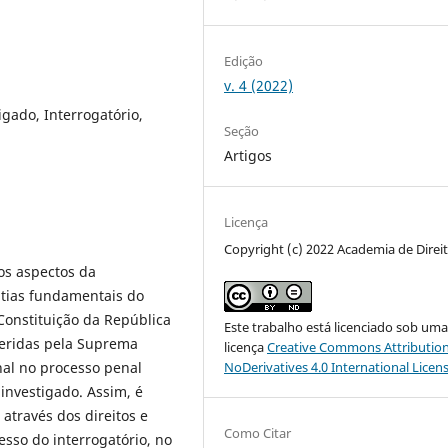
Edição
v. 4 (2022)
gado, Interrogatório,
Seção
Artigos
Licença
Copyright (c) 2022 Academia de Direi
os aspectos da
ntias fundamentais do
Constituição da República
Este trabalho está licenciado sob um
feridas pela Suprema
licença
Creative Commons Attribution
inal no processo penal
NoDerivatives 4.0 International Licen
 investigado. Assim, é
através dos direitos e
Como Citar
sso do interrogatório, no