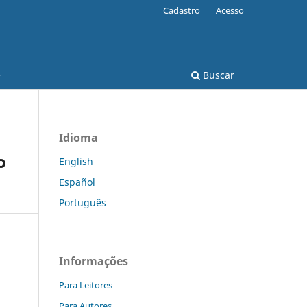
Cadastro
Acesso
e
Buscar
Idioma
o
English
Español
Português
Informações
Para Leitores
Para Autores