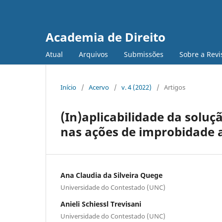
Academia de Direito
Atual
Arquivos
Submissões
Sobre a Revi
Início
/
Acervo
/
v. 4 (2022)
/
Artigos
(In)aplicabilidade da solu
nas ações de improbidade 
Ana Claudia da Silveira Quege
Universidade do Contestado (UNC)
Anieli Schiessl Trevisani
Universidade do Contestado (UNC)