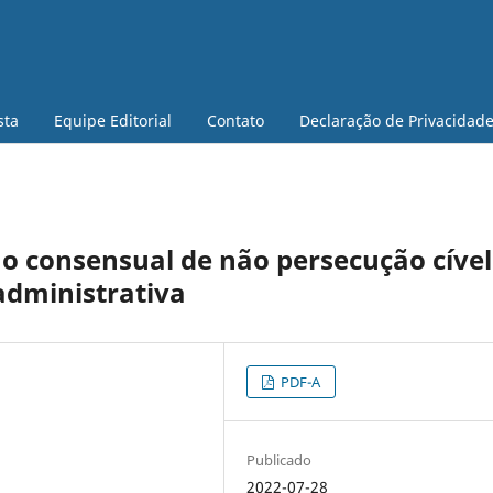
sta
Equipe Editorial
Contato
Declaração de Privacidad
ção consensual de não persecução cível
administrativa
PDF-A
Publicado
2022-07-28