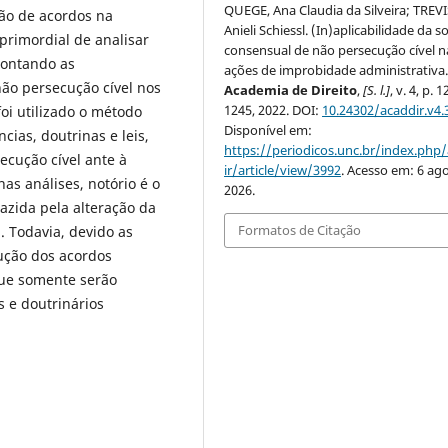
QUEGE, Ana Claudia da Silveira; TREV
ão de acordos na
Anieli Schiessl. (In)aplicabilidade da s
primordial de analisar
consensual de não persecução cível n
apontando as
ações de improbidade administrativa
não persecução cível nos
Academia de Direito
,
[S. l.]
, v. 4, p. 
1245, 2022. DOI:
10.24302/acaddir.v4.
oi utilizado o método
Disponível em:
cias, doutrinas e leis,
https://periodicos.unc.br/index.php
cução cível ante à
ir/article/view/3992
. Acesso em: 6 ago
nas análises, notório é o
2026.
azida pela alteração da
Formatos de Citação
. Todavia, devido as
cução dos acordos
ue somente serão
 e doutrinários