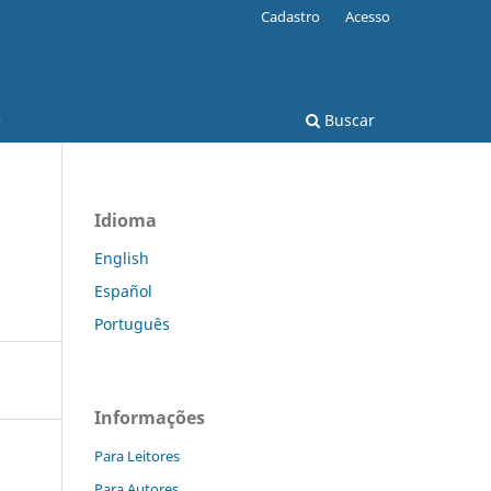
Cadastro
Acesso
e
Buscar
Idioma
English
Español
Português
Informações
Para Leitores
Para Autores