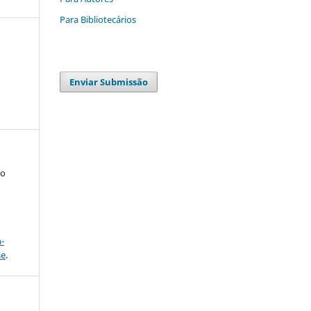
Para Bibliotecários
Enviar Submissão
to
a
-
se
.