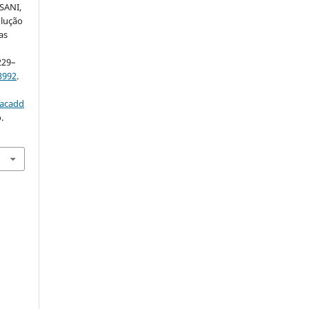
ISANI,
olução
as
.
1229–
3992
.
/acadd
.