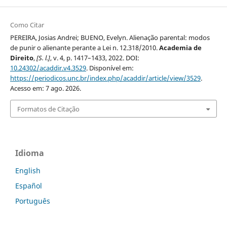
Como Citar
PEREIRA, Josias Andrei; BUENO, Evelyn. Alienação parental: modos
de punir o alienante perante a Lei n. 12.318/2010.
Academia de
Direito
,
[S. l.]
, v. 4, p. 1417–1433, 2022. DOI:
10.24302/acaddir.v4.3529
. Disponível em:
https://periodicos.unc.br/index.php/acaddir/article/view/3529
.
Acesso em: 7 ago. 2026.
Formatos de Citação
Idioma
English
Español
Português