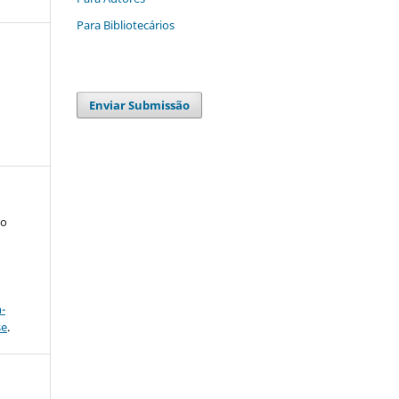
Para Bibliotecários
Enviar Submissão
to
a
-
se
.