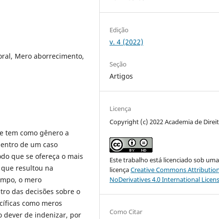
Edição
v. 4 (2022)
oral, Mero aborrecimento,
Seção
Artigos
Licença
Copyright (c) 2022 Academia de Direi
ue tem como gênero a
 dentro de um caso
odo que se ofereça o mais
Este trabalho está licenciado sob um
 que resultou na
licença
Creative Commons Attribution
empo, o mero
NoDerivatives 4.0 International Licen
tro das decisões sobre o
cíficas como meros
Como Citar
 dever de indenizar, por