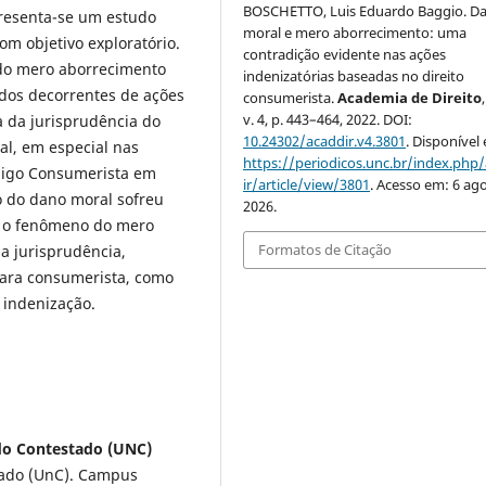
BOSCHETTO, Luis Eduardo Baggio. D
resenta-se um estudo
moral e mero aborrecimento: uma
com objetivo exploratório.
contradição evidente nas ações
 do mero aborrecimento
indenizatórias baseadas no direito
dos decorrentes de ações
consumerista.
Academia de Direito
v. 4, p. 443–464, 2022. DOI:
a da jurisprudência do
10.24302/acaddir.v4.3801
. Disponível
al, em especial nas
https://periodicos.unc.br/index.php
igo Consumerista em
ir/article/view/3801
. Acesso em: 6 ago
ão do dano moral sofreu
2026.
e o fenômeno do mero
Formatos de Citação
a jurisprudência,
eara consumerista, como
 indenização.
do Contestado (UNC)
tado (UnC). Campus