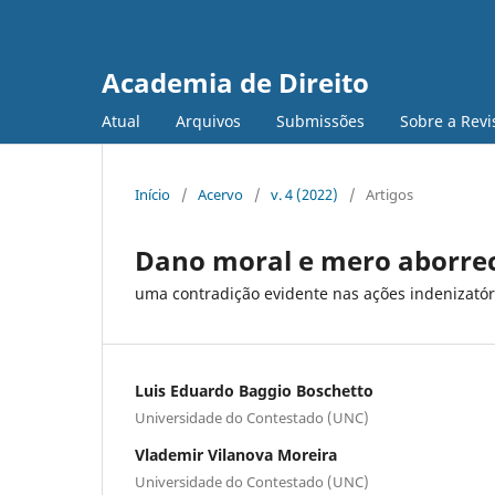
Academia de Direito
Atual
Arquivos
Submissões
Sobre a Revi
Início
/
Acervo
/
v. 4 (2022)
/
Artigos
Dano moral e mero aborre
uma contradição evidente nas ações indenizatór
Luis Eduardo Baggio Boschetto
Universidade do Contestado (UNC)
Vlademir Vilanova Moreira
Universidade do Contestado (UNC)