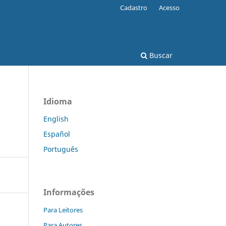
Cadastro
Acesso
e
Buscar
Idioma
English
Español
Português
Informações
Para Leitores
Para Autores