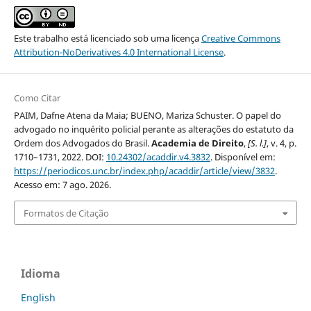
Este trabalho está licenciado sob uma licença
Creative Commons
Attribution-NoDerivatives 4.0 International License
.
Como Citar
PAIM, Dafne Atena da Maia; BUENO, Mariza Schuster. O papel do
advogado no inquérito policial perante as alterações do estatuto da
Ordem dos Advogados do Brasil.
Academia de Direito
,
[S. l.]
, v. 4, p.
1710–1731, 2022. DOI:
10.24302/acaddir.v4.3832
. Disponível em:
https://periodicos.unc.br/index.php/acaddir/article/view/3832
.
Acesso em: 7 ago. 2026.
Formatos de Citação
Idioma
English