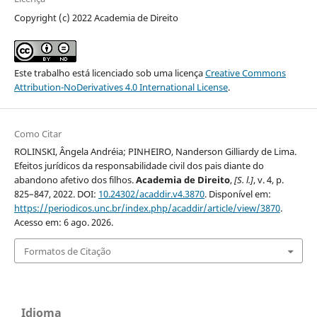
Copyright (c) 2022 Academia de Direito
Este trabalho está licenciado sob uma licença
Creative Commons
Attribution-NoDerivatives 4.0 International License
.
Como Citar
ROLINSKI, Ângela Andréia; PINHEIRO, Nanderson Gilliardy de Lima.
Efeitos jurídicos da responsabilidade civil dos pais diante do
abandono afetivo dos filhos.
Academia de Direito
,
[S. l.]
, v. 4, p.
825–847, 2022. DOI:
10.24302/acaddir.v4.3870
. Disponível em:
https://periodicos.unc.br/index.php/acaddir/article/view/3870
.
Acesso em: 6 ago. 2026.
Formatos de Citação
Idioma