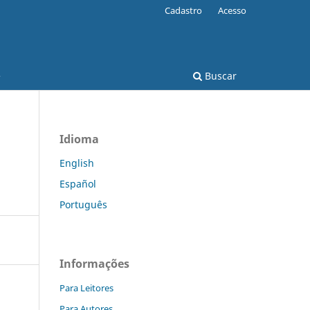
Cadastro
Acesso
e
Buscar
Idioma
English
Español
Português
Informações
Para Leitores
Para Autores