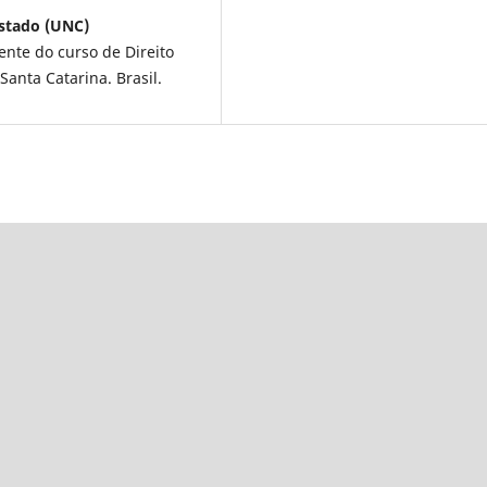
estado (UNC)
ente do curso de Direito
anta Catarina. Brasil.