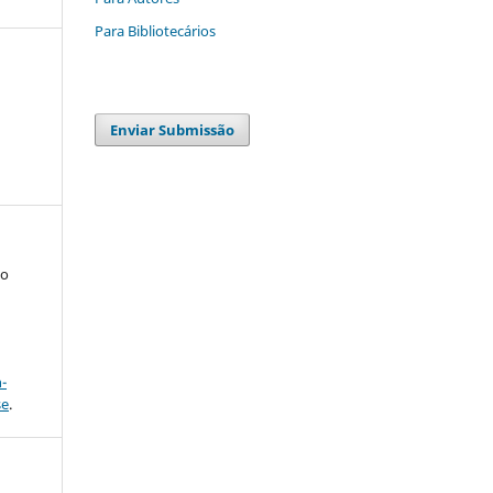
Para Bibliotecários
Enviar Submissão
to
a
-
se
.