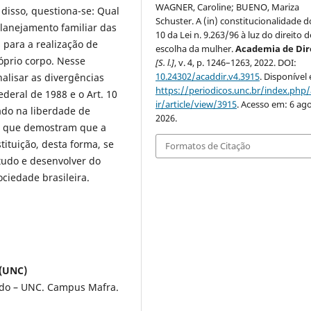
WAGNER, Caroline; BUENO, Mariza
a disso, questiona-se: Qual
Schuster. A (in) constitucionalidade do
planejamento familiar das
10 da Lei n. 9.263/96 à luz do direito d
para a realização de
escolha da mulher.
Academia de Dir
óprio corpo. Nesse
[S. l.]
, v. 4, p. 1246–1263, 2022. DOI:
10.24302/acaddir.v4.3915
. Disponível
nalisar as divergências
https://periodicos.unc.br/index.php
ederal de 1988 e o Art. 10
ir/article/view/3915
. Acesso em: 6 ago
tado na liberdade de
2026.
os que demostram que a
ituição, desta forma, se
Formatos de Citação
tudo e desenvolver do
ciedade brasileira.
 (UNC)
ado – UNC. Campus Mafra.