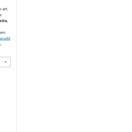
 art.
e
eito
,
 em:
/acadd
.