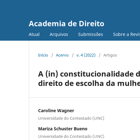
Academia de Direito
Atual
Arquivos
Submissões
Sobre a Revi
Início
/
Acervo
/
v. 4 (2022)
/
Artigos
A (in) constitucionalidade do
direito de escolha da mulh
Caroline Wagner
Universidade do Contestado (UNC)
Mariza Schuster Bueno
Universidade do Contestado (UNC)