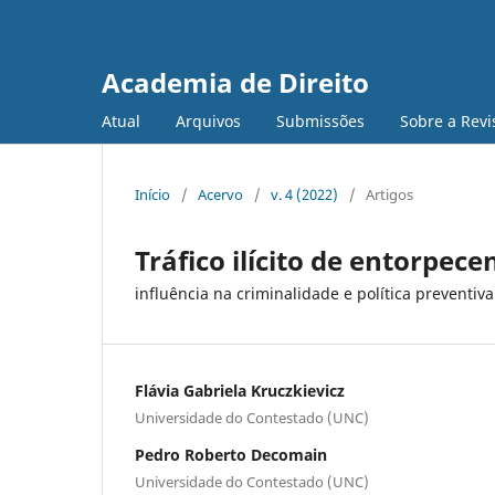
Academia de Direito
Atual
Arquivos
Submissões
Sobre a Revi
Início
/
Acervo
/
v. 4 (2022)
/
Artigos
Tráfico ilícito de entorpece
influência na criminalidade e política preventiva
Flávia Gabriela Kruczkievicz
Universidade do Contestado (UNC)
Pedro Roberto Decomain
Universidade do Contestado (UNC)