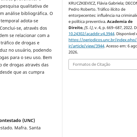
KRUCZKIEVICZ, Flávia Gabriela; DEC
esquisa qualitativa de
Pedro Roberto. Tráfico ilícito de
m análise bibliográfica. O
entorpecentes: influência na criminal
o temporal adota-se
e política preventiva.
Academia de
Direito
,
[S. l.]
, v. 4, p. 669–687, 2022. 
Conclui-se, através dos
10.24302/acaddir.v4.3944
. Disponível
odem se relacionar com a
https://periodicos.unc.br/index.php
tráfico de drogas e
ir/article/view/3944
. Acesso em: 6 ago
roduz no usuário, podendo
2026.
drogas para o seu uso. Bem
Formatos de Citação
ão de drogas através das
, desde que as cumpra
 Contestado (UNC)
stado. Mafra. Santa