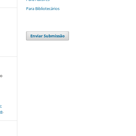
Para Bibliotecários
Enviar Submissão
to
a
-
se
.