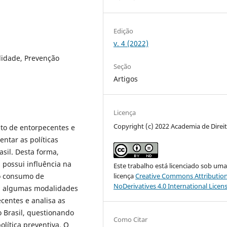
Edição
v. 4 (2022)
lidade, Prevenção
Seção
Artigos
Licença
Copyright (c) 2022 Academia de Direi
cito de entorpecentes e
ntar as políticas
sil. Desta forma,
s possui influência na
Este trabalho está licenciado sob um
ao consumo de
licença
Creative Commons Attribution
NoDerivatives 4.0 International Licen
da algumas modalidades
centes e analisa as
 Brasil, questionando
Como Citar
olítica preventiva. O