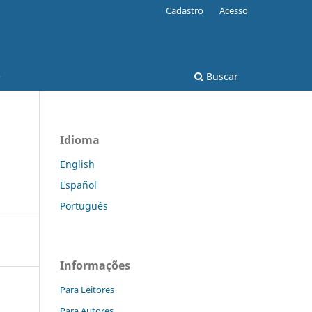
Cadastro
Acesso
e
Buscar
Idioma
English
Español
Português
Informações
Para Leitores
Para Autores