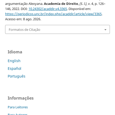
argumentação Alexyana.
Academia de Direito
,
[S. l.]
, v. 4, p. 126–
146, 2022. DOI:
10.24302/acaddir.v4.3365
. Disponível em:
https://periodicos.unc.br/index.php/acaddir/article/view/3365
.
Acesso em: 8 ago. 2026.
Formatos de Citação
Idioma
English
Español
Português
Informações
Para Leitores
Para Autores