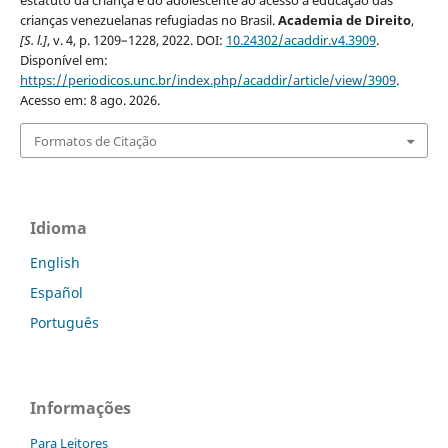
estatuto da criança e do adolescente ao acesso à educação das
crianças venezuelanas refugiadas no Brasil.
Academia de Direito
,
[S. l.]
, v. 4, p. 1209–1228, 2022. DOI:
10.24302/acaddir.v4.3909
.
Disponível em:
https://periodicos.unc.br/index.php/acaddir/article/view/3909
.
Acesso em: 8 ago. 2026.
Formatos de Citação
Idioma
English
Español
Português
Informações
Para Leitores