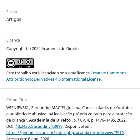
Seção
Artigos
Licença
Copyright (c) 2022 Academia de Direito
Este trabalho está licenciado sob uma licença
Creative Commons
Attribution-NoDerivatives 4.0 International License
.
Como Citar
WISNIEVSKI , Fernando; MACIEL, Juliana. Canais infantis de Youtube
e publicidade abusiva: há legislação própria voltada para a proteção
da criança?.
Academia de Direito
,
[S. l.]
, v. 4, p. 1476–1495, 2022.
DOI:
10.24302/acaddir.v4.3919
. Disponível em:
https://periodicos.unc.br/index.php/acaddir/article/view/3919
.
Acesso em: 6 ago. 2026.